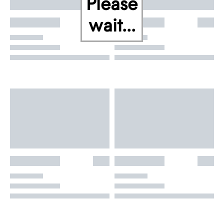
Please
wait...