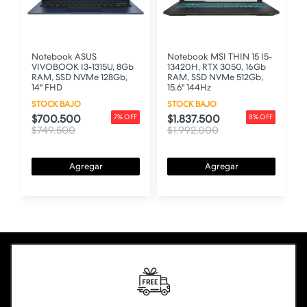
Notebook ASUS
Notebook MSI THIN 15 I5-
E
VIVOBOOK I3-1315U, 8Gb
13420H, RTX 3050, 16Gb
RAM, SSD NVMe 128Gb,
RAM, SSD NVMe 512Gb,
14" FHD
15.6" 144Hz
STOCK BAJO
STOCK BAJO
$700.500
$1.837.500
7% OFF
8% OFF
F
$749.500
$1.992.000
Agregar
Agregar