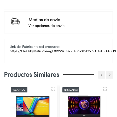
Medios de envio
Ver opciones de envio
Link del Fabricante del producto:
https://files.bbystatic.com/gF3V2WrOa66Auhk%2Bt9bTUA%3D%3D/D
Productos Similares
REBAJADO!
REBAJADO!
R