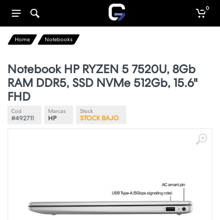
0
Home
Notebooks
Notebook HP RYZEN 5 7520U, 8Gb
RAM DDR5, SSD NVMe 512Gb, 15.6"
FHD
Cod
Marcas
Stock
#492711
HP
STOCK BAJO