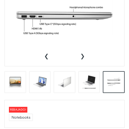
‹
›
REBAJADO!
Notebooks