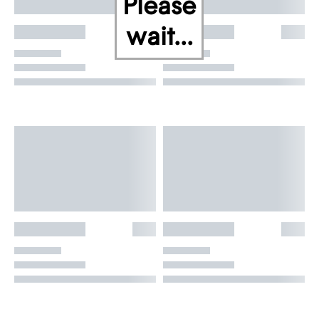
Please
wait...