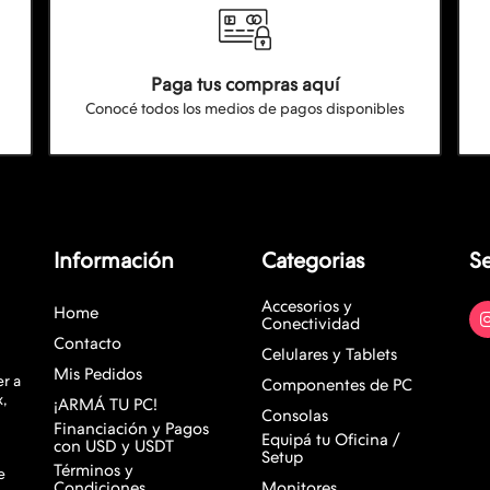
Paga tus compras aquí
Conocé todos los medios de pagos disponibles
Información
Categorias
S
Accesorios y
Home
Conectividad
Contacto
Celulares y Tablets
Mis Pedidos
r a
Componentes de PC
x,
¡ARMÁ TU PC!
Consolas
Financiación y Pagos
Equipá tu Oficina /
con USD y USDT
Setup
Términos y
e
Condiciones
Monitores