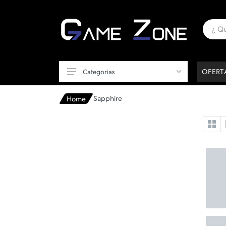
OFERT
Categorias
Sapphire
Home
Accesorios y Conectividad
Celulares y Tablets
Componentes de PC
Consolas
Equipá tu Oficina / Setup
Monitores